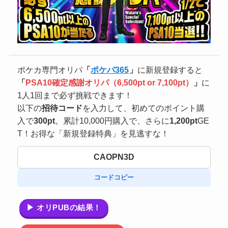
ポケカ専門オリパ
「
ポケパ365
」
に新規登録すると
「
PSA10確定感謝オリパ（6,500pt or 7,100pt）
」
に
1人1回まで必ず挑戦できます！
以下の
招待コード
を入力して、初めてのポイント購
入で
300pt
。累計10,000円購入で、さらに
1,200pt
GE
T！お得な「新規登録特典」を見逃すな！
CAOPN3D
コードコピー
▶ オリPUBの結果！