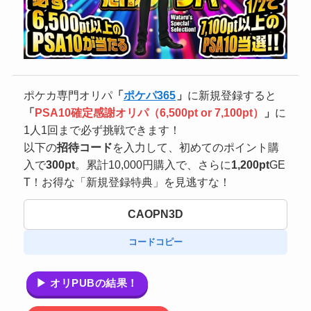
ポケカ専門オリパ
「
ポケパ365
」
に新規登録すると
「
PSA10確定感謝オリパ（6,500pt or 7,100pt）
」
に
1人1回まで必ず挑戦できます！
以下の
招待コード
を入力して、初めてのポイント購
入で
300pt
。累計10,000円購入で、さらに
1,200pt
GE
T！お得な「新規登録特典」を見逃すな！
CAOPN3D
コードコピー
▶ オリPUBの結果！