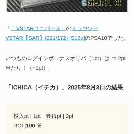
「
「VSTARユニバース」
の
ミュウツー
VSTAR【SAR】{221/172} [S12a]
のPSA10でした。
いつものログインボーナスオリパ（1pt）は ⇒ 2pt
当たり！（+1pt）。
「ICHICA（イチカ）」2025年8月3日の結果
投入pt | 1pt 獲得pt | 2pt
ROI |
100 ％