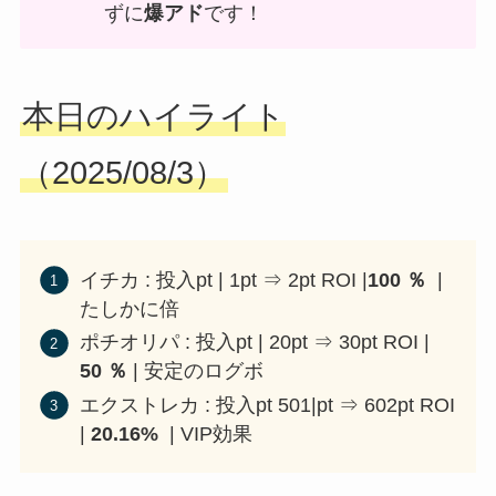
ずに
爆アド
です！
本日のハイライト
（2025/08/3）
イチカ : 投入pt | 1pt ⇒ 2pt ROI |
100 ％
|
たしかに倍
ポチオリパ : 投入pt | 20pt ⇒ 30pt ROI |
50 ％
| 安定のログボ
エクストレカ : 投入pt 501|pt ⇒ 602pt ROI
|
20.16%
| VIP効果