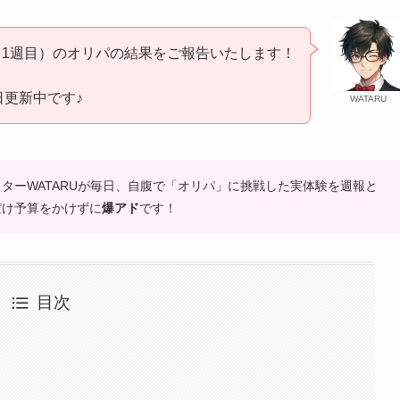
月（1週目）のオリパの結果をご報告いたします！
日更新中です♪
WATARU
ターWATARUが毎日、自腹で「オリパ」に挑戦した実体験を週報と
だけ予算をかけずに
爆アド
です！
目次