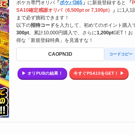
ポケカ専門オリパ
「
ポケパ365
」
に新規登録すると
「
SA10確定感謝オリパ（6,500pt or 7,100pt）
」
に1人1
まで必ず挑戦できます！
以下の
招待コード
を入力して、初めてのポイント購入
300pt
。累計10,000円購入で、さらに
1,200pt
GET！お
得な「新規登録特典」を見逃すな！
CAOPN3D
コードコピー
▶ オリPUBの結果！
今すぐPSA10をGET！ ▶