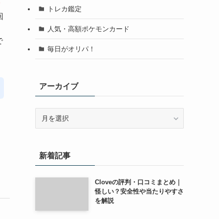
P
トレカ鑑定
回
人気・高額ポケモンカード
で
毎日がオリパ！
アーカイブ
ア
ー
カ
イ
新着記事
ブ
Cloveの評判・口コミまとめ｜
怪しい？安全性や当たりやすさ
を解説