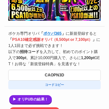
ポケカ専門オリパ
「
ポケパ365
」
に新規登録すると
「
PSA10確定感謝オリパ（6,500pt or 7,100pt）
」
に
1人1回まで必ず挑戦できます！
以下の
招待コード
を入力して、初めてのポイント購
入で
300pt
。累計10,000円購入で、さらに
1,200pt
GE
T！お得な「新規登録特典」を見逃すな！
CAOPN3D
コードコピー
▶ オリPUBの結果！