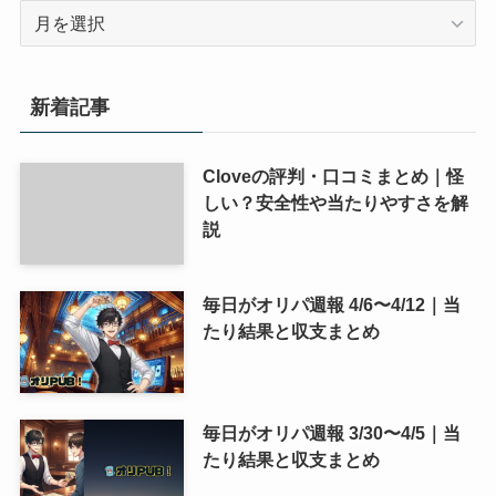
ア
ー
カ
イ
新着記事
ブ
Cloveの評判・口コミまとめ｜怪
しい？安全性や当たりやすさを解
説
毎日がオリパ週報 4/6〜4/12｜当
たり結果と収支まとめ
毎日がオリパ週報 3/30〜4/5｜当
たり結果と収支まとめ