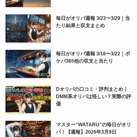
毎日がオリパ週報 3/23〜3/29｜当
たり結果と収支まとめ
毎日がオリパ週報 3/16〜3/22｜ポ
ケパ365他の収支と当たり
Dオリパの口コミ・評判まとめ｜
DMM系オリパは怪しい？実際の評
価
マスター“WATARU”の毎日がオリ
パ！【週報】2026年3月9日